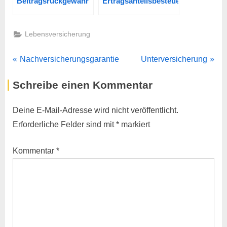
Beitragsrückgewähr
Ertragsanteilsbesteuerung
Lebensversicherung
Beitragsnavigation
P
N
Nachversicherungsgarantie
Unterversicherung
r
e
Schreibe einen Kommentar
e
x
v
t
Deine E-Mail-Adresse wird nicht veröffentlicht.
i
P
Erforderliche Felder sind mit
*
markiert
o
o
u
s
Kommentar
*
s
t
P
:
o
s
t