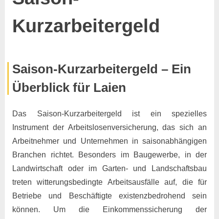
Kurzarbeitergeld
Posted
By
25.
Keine
Marco
Saison-Kurzarbeitergeld – Ein
on
zu
November
Kommentare
Überblick für Laien
Saison-
2024
Kurzarbeitergeld
Das Saison-Kurzarbeitergeld ist ein spezielles
Instrument der Arbeitslosenversicherung, das sich an
Arbeitnehmer und Unternehmen in saisonabhängigen
Branchen richtet. Besonders im Baugewerbe, in der
Landwirtschaft oder im Garten- und Landschaftsbau
treten witterungsbedingte Arbeitsausfälle auf, die für
Betriebe und Beschäftigte existenzbedrohend sein
können. Um die Einkommenssicherung der