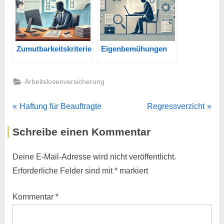
Zumutbarkeitskriterien
Eigenbemühungen
Arbeitslosenversicherung
Beitragsnavigation
P
N
Haftung für Beauftragte
Regressverzicht
r
e
Schreibe einen Kommentar
e
x
v
t
Deine E-Mail-Adresse wird nicht veröffentlicht.
i
P
Erforderliche Felder sind mit
*
markiert
o
o
u
s
Kommentar
*
s
t
P
: