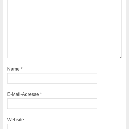
o
s
t
:
Name
*
E-Mail-Adresse
*
Website