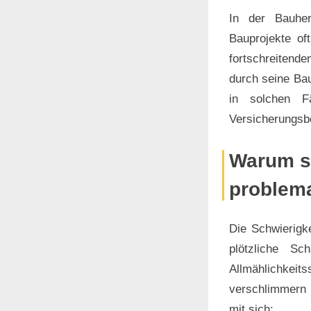
In der Bauherr
Bauprojekte of
fortschreitend
durch seine Bau
in solchen Fä
Versicherungsb
Warum si
problem
Die Schwierigke
plötzliche S
Allmählichkeit
verschlimmern 
mit sich: