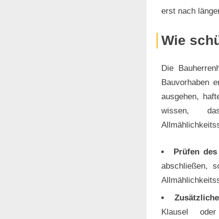
erst nach länger
Wie schü
Die Bauherrenh
Bauvorhaben en
ausgehen, hafte
wissen, das
Allmählichkeits
Prüfen des
abschließen, s
Allmählichkeit
Zusätzlich
Klausel ode