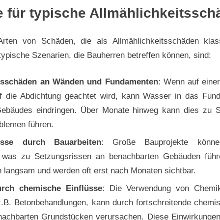
e für typische Allmählichkeitssc
Arten von Schäden, die als Allmählichkeitsschäden klass
typische Szenarien, die Bauherren betreffen können, sind:
itsschäden an Wänden und Fundamenten
: Wenn auf einer
f die Abdichtung geachtet wird, kann Wasser in das Fun
ebäudes eindringen. Über Monate hinweg kann dies zu S
blemen führen.
isse durch Bauarbeiten
: Große Bauprojekte könn
n, was zu Setzungsrissen an benachbarten Gebäuden füh
 langsam und werden oft erst nach Monaten sichtbar.
rch chemische Einflüsse
: Die Verwendung von Chemika
 z.B. Betonbehandlungen, kann durch fortschreitende chemi
achbarten Grundstücken verursachen. Diese Einwirkungen 