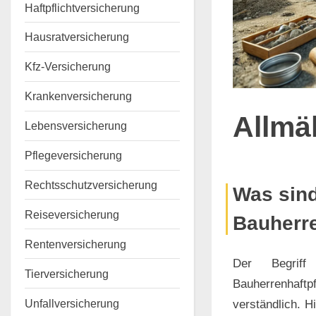
Haftpflichtversicherung
Hausratversicherung
Kfz-Versicherung
Krankenversicherung
Allmä
Lebensversicherung
Pflegeversicherung
Rechtsschutzversicherung
Posted
By
8.
Keine
Marco
Was sind
on
zu
November
Kommentare
Reiseversicherung
Bauherre
Allmä
2024
Rentenversicherung
Der Begriff
Tierversicherung
Bauherrenhaft
Unfallversicherung
verständlich. H