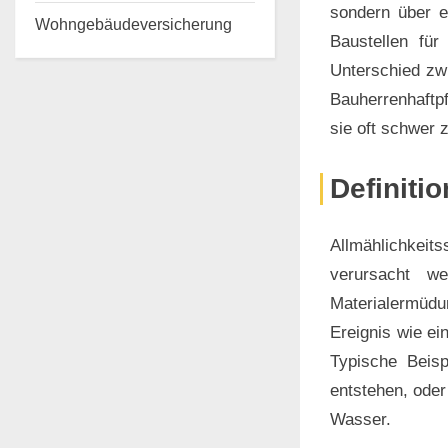
sondern über e
Wohngebäudeversicherung
Baustellen für
Unterschied zw
Bauherrenhaftpf
sie oft schwer
Definiti
Allmählichkeit
verursacht w
Materialermüd
Ereignis wie ei
Typische Beisp
entstehen, ode
Wasser.