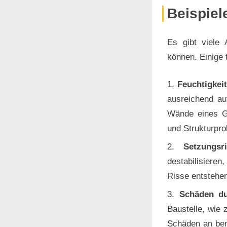
Beispiel
Es gibt viele 
können. Einige 
Feuchtigke
ausreichend au
Wände eines G
und Strukturpro
Setzungsr
destabilisiere
Risse entstehen
Schäden du
Baustelle, wie
Schäden an ben