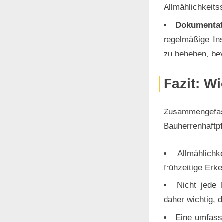
Allmählichkeit
Dokumentat
regelmäßige Ins
zu beheben, be
Fazit: W
Zusammengefasst
Bauherrenhaftpf
Allmählich
frühzeitige Er
Nicht jede 
daher wichtig, 
Eine umfass