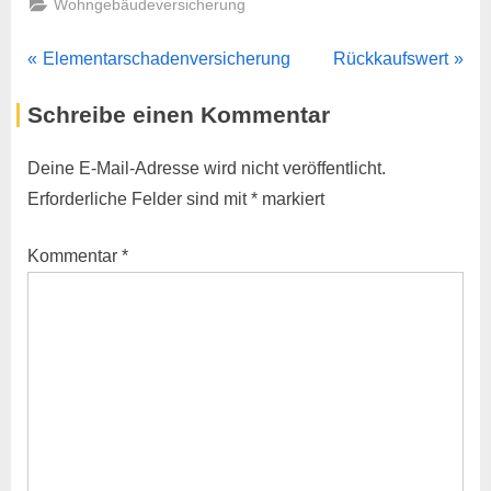
Wohngebäudeversicherung
Beitragsnavigation
P
N
Elementarschadenversicherung
Rückkaufswert
r
e
Schreibe einen Kommentar
e
x
v
t
Deine E-Mail-Adresse wird nicht veröffentlicht.
i
P
Erforderliche Felder sind mit
*
markiert
o
o
u
s
Kommentar
*
s
t
P
:
o
s
t
: