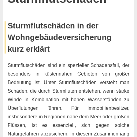
Posted
By
13.
Keine
Marco
Sturmflutschäden in der
on
zu
November
Kommentare
Wohngebäudeversicherung
Sturmflutschäden
2024
kurz erklärt
Sturmflutschäden sind ein spezieller Schadensfall, der
besonders in küstennahen Gebieten von großer
Bedeutung ist. Unter Sturmflutschäden versteht man
Schäden, die durch Sturmfluten entstehen, wenn starke
Winde in Kombination mit hohen Wasserständen zu
Überflutungen führen. Für Immobilienbesitzer,
insbesondere in Regionen nahe dem Meer oder großen
Flüssen, ist es essenziell, sich gegen solche
Naturgefahren abzusichern. In diesem Zusammenhang