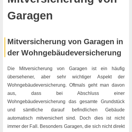
Garagen
Posted
By
8.
Keine
Marco
Mitversicherung von Garagen in
on
zu
November
Kommentare
der Wohngebäudeversicherung
Mitversicherung
2024
von
Garagen
Die Mitversicherung von Garagen ist ein häufig
übersehener, aber sehr wichtiger Aspekt der
Wohngebäudeversicherung. Oftmals geht man davon
aus, dass bei Abschluss einer
Wohngebäudeversicherung das gesamte Grundstück
und sämtliche darauf befindlichen Gebäude
automatisch mitversichert sind. Doch dies ist nicht
immer der Fall. Besonders Garagen, die sich nicht direkt