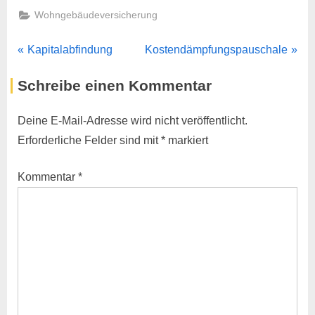
Wohngebäudeversicherung
Beitragsnavigation
P
N
Kapitalabfindung
Kostendämpfungspauschale
r
e
Schreibe einen Kommentar
e
x
v
t
Deine E-Mail-Adresse wird nicht veröffentlicht.
i
P
Erforderliche Felder sind mit
*
markiert
o
o
u
s
Kommentar
*
s
t
P
:
o
s
t
: