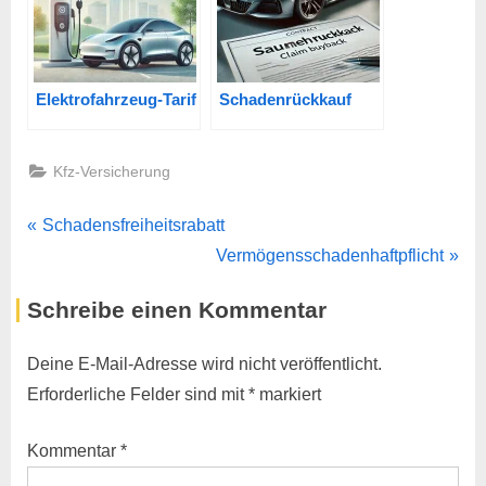
Elektrofahrzeug-Tarif
Schadenrückkauf
Kfz-Versicherung
Beitragsnavigation
P
Schadensfreiheitsrabatt
r
N
Vermögensschadenhaftpflicht
e
e
Schreibe einen Kommentar
v
x
i
t
Deine E-Mail-Adresse wird nicht veröffentlicht.
o
P
Erforderliche Felder sind mit
*
markiert
u
o
s
s
Kommentar
*
P
t