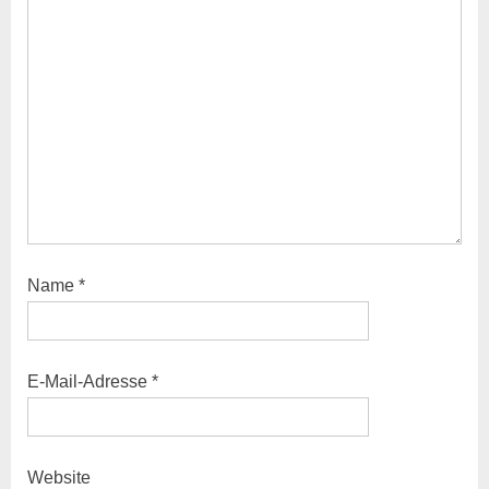
o
:
s
t
:
Name
*
E-Mail-Adresse
*
Website