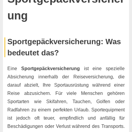
ung
Posted
By
8.
Keine
Marco
Sportgepäckversicherung: Was
on
zu
November
Kommentare
bedeutet das?
Sportgepäckversicherung
2024
Eine
Sportgepäckversicherung
ist eine spezielle
Absicherung innerhalb der Reiseversicherung, die
darauf abzielt, Ihre Sportausrüstung während einer
Reise abzusichern. Für viele Menschen gehören
Sportarten wie Skifahren, Tauchen, Golfen oder
Radfahren zu einem perfekten Urlaub. Sportequipment
ist jedoch oft teuer, empfindlich und anfällig für
Beschädigungen oder Verlust während des Transports.