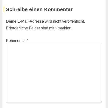
r
e
Schreibe einen Kommentar
e
x
v
t
Deine E-Mail-Adresse wird nicht veröffentlicht.
i
P
Erforderliche Felder sind mit
*
markiert
o
o
u
s
Kommentar
*
s
t
P
:
o
s
t
: