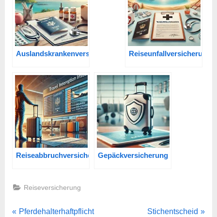
Auslandskrankenversicherung
Reiseunfallversicherung
Reiseabbruchversicherung
Gepäckversicherung
Reiseversicherung
Beitragsnavigation
P
N
Pferdehalterhaftpflicht
Stichentscheid