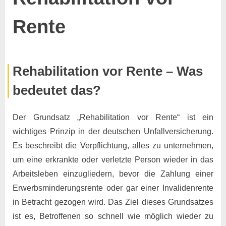
Rente
Posted
By
14.
Keine
Marco
Rehabilitation vor Rente – Was
on
zu
November
Kommentare
bedeutet das?
Rehabilitation
2024
vor
Rente
Der Grundsatz „Rehabilitation vor Rente“ ist ein
wichtiges Prinzip in der deutschen Unfallversicherung.
Es beschreibt die Verpflichtung, alles zu unternehmen,
um eine erkrankte oder verletzte Person wieder in das
Arbeitsleben einzugliedern, bevor die Zahlung einer
Erwerbsminderungsrente oder gar einer Invalidenrente
in Betracht gezogen wird. Das Ziel dieses Grundsatzes
ist es, Betroffenen so schnell wie möglich wieder zu