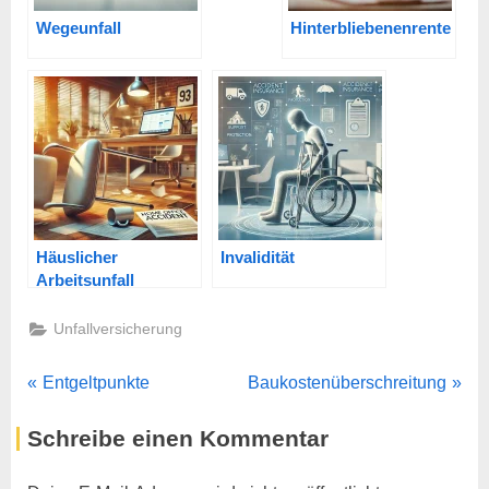
Wegeunfall
Hinterbliebenenrente
Häuslicher
Invalidität
Arbeitsunfall
Unfallversicherung
Beitragsnavigation
P
N
Entgeltpunkte
Baukostenüberschreitung
r
e
Schreibe einen Kommentar
e
x
v
t