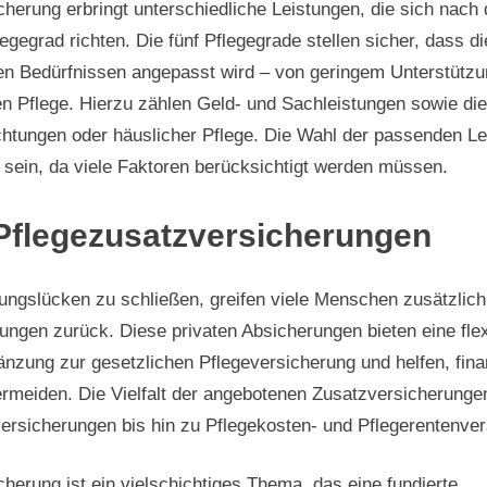
cherung erbringt unterschiedliche Leistungen, die sich nach
legegrad richten. Die fünf Pflegegrade stellen sicher, dass d
en Bedürfnissen angepasst wird – von geringem Unterstützu
 Pflege. Hierzu zählen Geld- und Sachleistungen sowie die
chtungen oder häuslicher Pflege. Die Wahl der passenden L
sein, da viele Faktoren berücksichtigt werden müssen.
 Pflegezusatzversicherungen
ngslücken zu schließen, greifen viele Menschen zusätzlich 
ungen zurück. Diese privaten Absicherungen bieten eine flex
gänzung zur gesetzlichen Pflegeversicherung und helfen, fina
meiden. Die Vielfalt der angebotenen Zusatzversicherungen
ersicherungen bis hin zu Pflegekosten- und Pflegerentenve
cherung ist ein vielschichtiges Thema, das eine fundierte