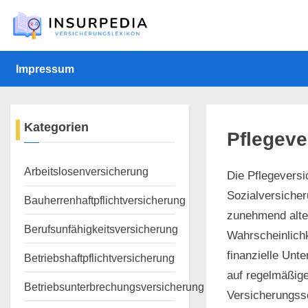
Skip
to
content
Impressum
Kategorien
Pflegeve
Arbeitslosenversicherung
Die Pflegeversi
Sozialversicher
Bauherrenhaftpflichtversicherung
zunehmend alter
Berufsunfähigkeitsversicherung
Wahrscheinlichke
finanzielle Unt
Betriebshaftpflichtversicherung
auf regelmäßige
Betriebsunterbrechungsversicherung
Versicherungssc