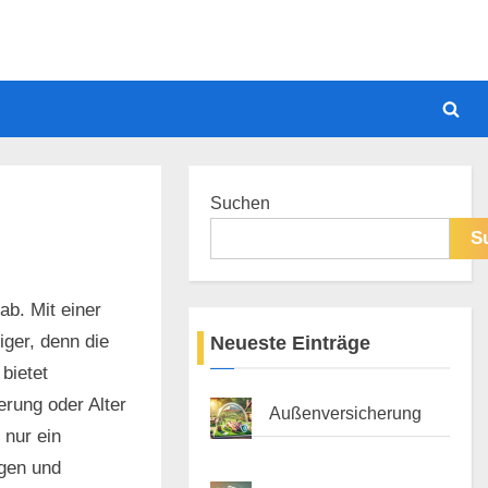
Togg
sear
form
Suchen
S
ab. Mit einer
ger, denn die
Neueste Einträge
bietet
erung oder Alter
Außenversicherung
 nur ein
ngen und