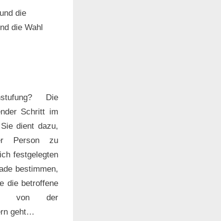
und die
und die Wahl
stufung? Die
ender Schritt im
Sie dient dazu,
ner Person zu
ich festgelegten
rade bestimmen,
 die betroffene
zung von der
ern geht…