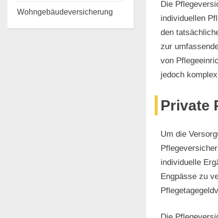
Die Pflegeversi
Wohngebäudeversicherung
individuellen Pf
den tatsächlich
zur umfassenden
von Pflegeeinri
jedoch komplex 
Private
Um die Versorgu
Pflegeversicher
individuelle Er
Engpässe zu ver
Pflegetagegeldv
Die Pflegeversi