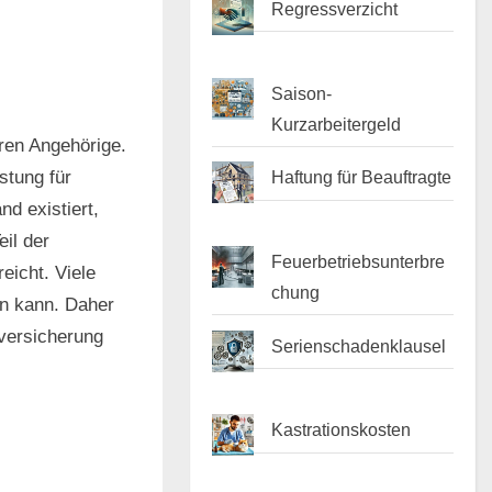
Regressverzicht
Saison-
Kurzarbeitergeld
eren Angehörige.
stung für
Haftung für Beauftragte
nd existiert,
eil der
Feuerbetriebsunterbre
eicht. Viele
chung
in kann. Daher
eversicherung
Serienschadenklausel
Kastrationskosten