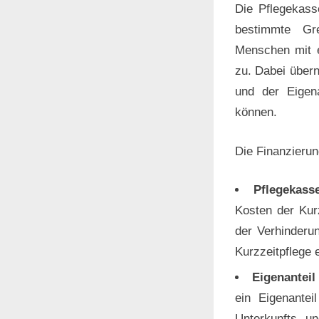
Die Pflegekass
bestimmte Gre
Menschen mit e
zu. Dabei übern
und der Eigena
können.
Die Finanzieru
Pflegekasse
Kosten der Kurz
der Verhinderu
Kurzzeitpflege 
Eigenanteil
ein Eigenantei
Unterkunfts- un