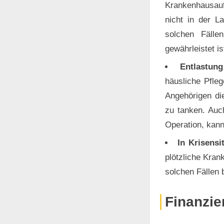
Krankenhausaufe
nicht in der L
solchen Fälle
gewährleistet is
Entlastun
häusliche Pfleg
Angehörigen di
zu tanken. Auc
Operation, kann
In Krisensi
plötzliche Kran
solchen Fällen 
Finanzie