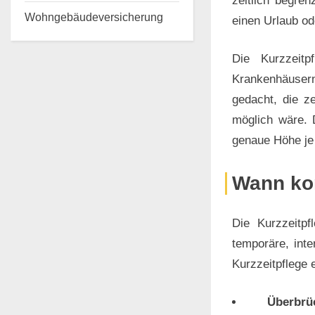
zeitlich begre
Wohngebäudeversicherung
einen Urlaub od
Die Kurzzeitp
Krankenhäusern
gedacht, die z
möglich wäre. 
genaue Höhe je 
Wann kom
Die Kurzzeitp
temporäre, inte
Kurzzeitpflege 
Überbr