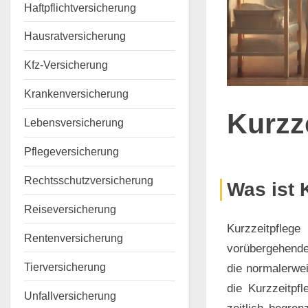
Haftpflichtversicherung
Hausratversicherung
Kfz-Versicherung
Krankenversicherung
Kurzz
Lebensversicherung
Pflegeversicherung
Rechtsschutzversicherung
Posted
By
3.
Keine
Marco
Was ist 
on
zu
November
Kommentare
Reiseversicherung
Kurzz
2024
Kurzzeitpfleg
Rentenversicherung
vorübergehende
Tierversicherung
die normalerwei
die Kurzzeitpf
Unfallversicherung