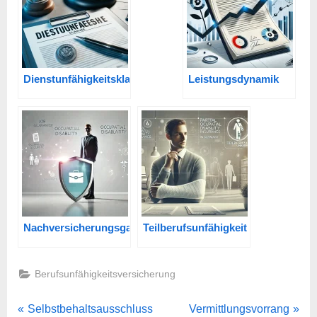
Dienstunfähigkeitsklausel
Leistungsdynamik
Nachversicherungsgarantie
Teilberufsunfähigkeit
Berufsunfähigkeitsversicherung
Beitragsnavigation
P
N
Selbstbehaltsausschluss
Vermittlungsvorrang