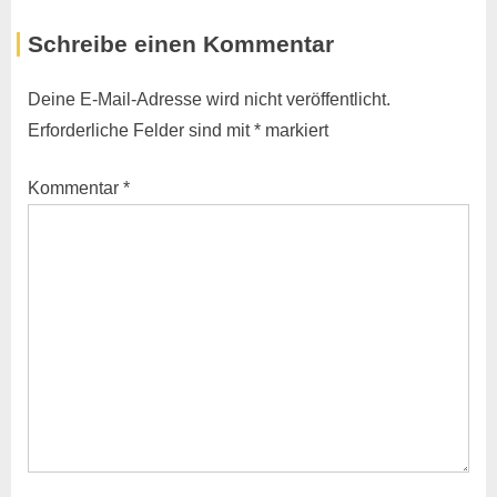
r
e
Schreibe einen Kommentar
e
x
v
t
Deine E-Mail-Adresse wird nicht veröffentlicht.
i
P
Erforderliche Felder sind mit
*
markiert
o
o
u
s
Kommentar
*
s
t
P
:
o
s
t
: