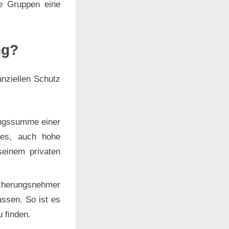
e Gruppen eine
ng?
anziellen Schutz
ungssumme einer
t es, auch hohe
seinem privaten
cherungsnehmer
assen. So ist es
 finden.