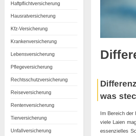
Haftpflichtversicherung
Hausratversicherung
Kfz-Versicherung
Krankenversicherung
Diffe
Lebensversicherung
Pflegeversicherung
Rechtsschutzversicherung
Posted
By
4.
Keine
Marco
Differen
on
zu
November
Kommentare
Reiseversicherung
was stec
Diffe
2024
Rentenversicherung
Im Bereich der 
Tierversicherung
viele Laien mag
Unfallversicherung
essenzielles Sc