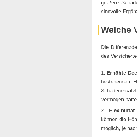
größere Schäd
sinnvolle Ergän
Welche V
Die Differenzde
des Versichert
Erhöhte De
bestehenden Ha
Schadenersatzf
Vermögen hafte
Flexibilit
können die Höhe
möglich, je nac