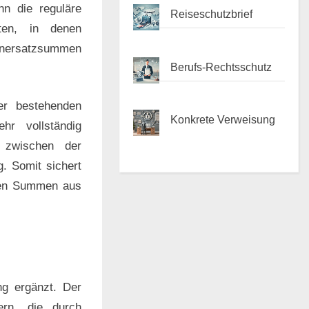
nn die reguläre
Reiseschutzbrief
iten, in denen
denersatzsummen
Berufs-Rechtsschutz
er bestehenden
Konkrete Verweisung
hr vollständig
e zwischen der
. Somit sichert
ohen Summen aus
ng ergänzt. Der
ern, die durch