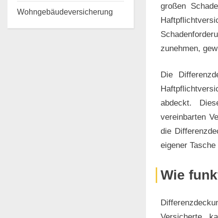
großen Schaden
Wohngebäudeversicherung
Haftpflichtve
Schadenforderu
zunehmen, gewi
Die Differenz
Haftpflichtve
abdeckt. Dies
vereinbarten V
die Differenzd
eigener Tasche
Wie funk
Differenzdecku
Versicherte k