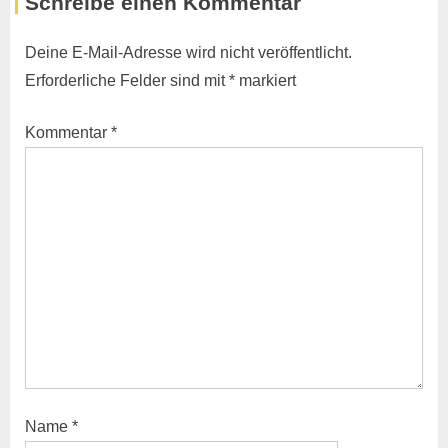
Schreibe einen Kommentar
e
x
v
t
Deine E-Mail-Adresse wird nicht veröffentlicht.
i
P
Erforderliche Felder sind mit
*
markiert
o
o
u
s
Kommentar
*
s
t
P
:
o
s
t
:
Name
*